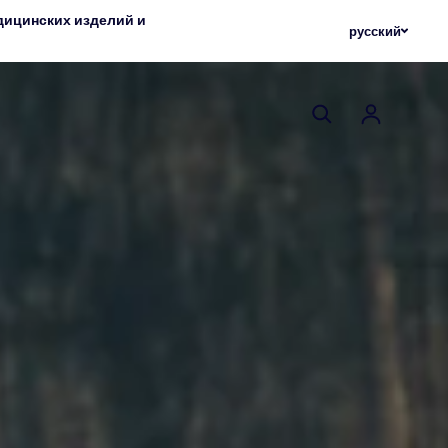
едицинских изделий и
русский
Авториз