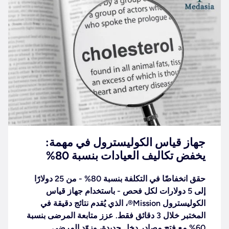
جهاز قياس الكوليسترول في مهمة:
يخفض تكاليف العيادات بنسبة 80%
حقق انخفاضًا في التكلفة بنسبة 80% - من 25 دولارًا
إلى 5 دولارات لكل فحص - باستخدام جهاز قياس
الكوليسترول Mission®، الذي يُقدم نتائج دقيقة في
المختبر خلال 3 دقائق فقط. عزز متابعة المرضى بنسبة
60% مع فتح مصادر دخل جديدة، وزوّد المرضى