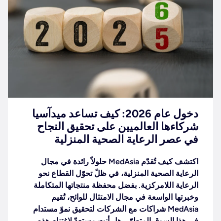
دخول عام 2026: كيف تساعد ميدآسيا
شركاءها العالميين على تحقيق النجاح
في عصر الرعاية الصحية المنزلية
اكتشف كيف تُقدّم MedAsia حلولاً رائدة في مجال
الرعاية الصحية المنزلية، في ظلّ تحوّل القطاع نحو
الرعاية اللامركزية. بفضل محفظة منتجاتها المتكاملة
وخبرتها الواسعة في مجال الامتثال للوائح، تُقيم
MedAsia شراكات مع الشركات لتحقيق نموّ مستدام
في هذا السوق المتطوّر. هل أنت مستعدّ لاغتنام هذه