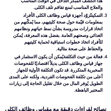
هذا الكشف المبكر التدخل في الوقت المناسب
والعلاج المناسب لمنع تفاقم تلف الكلى.
التمكين
تُزوّد أجهزة قياس وظائف الكلى الأفراد
بمعلومات قيّمة حول صحة كليتيهم، مما يُمكّنهم من
اتخاذ قرارات مدروسة بشأن نمط حياتهم ونظامهم
الغذائي وصحتهم العامة. بفضل هذه المعرفة، يُمكن
للأفراد اتخاذ خطوات استباقية لحماية كليتيهم
والحفاظ على صحة مثالية.
فعالة من حيث التكلفة
يُمكن أن يكون الاستثمار في
جهاز قياس وظائف الكلى بديلاً اقتصاديًا للفحوصات
المخبرية المتكررة. قد تكون التكلفة الأولية للجهاز
أعلى من تكلفة الفحوصات الفردية، ولكنه على المدى
الطويل يُوفر المال من خلال تقليل الحاجة إلى زيارات
المختبر الباهظة.
نصائح لقراءات دقيقة مع مقياس وظائف الكلى