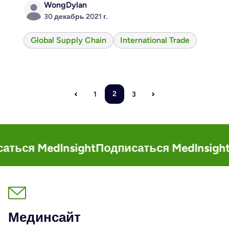
WongDylan
30 декабрь 2021 г.
Global Supply Chain
International Trade
2
1
3
MedInsight
Подписаться MedInsight
Подпи
Мединсайт